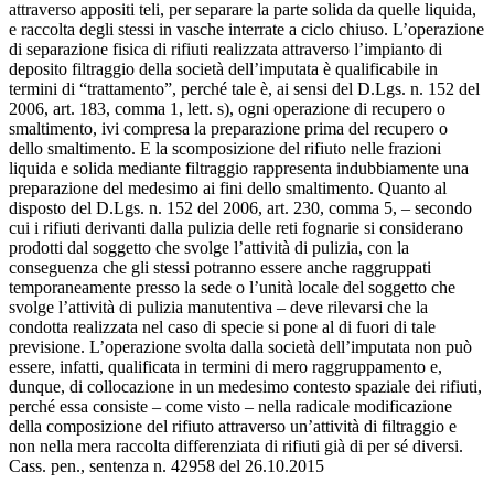
attraverso appositi teli, per separare la parte solida da quelle liquida,
e raccolta degli stessi in vasche interrate a ciclo chiuso. L’operazione
di separazione fisica di rifiuti realizzata attraverso l’impianto di
deposito filtraggio della società dell’imputata è qualificabile in
termini di “trattamento”, perché tale è, ai sensi del D.Lgs. n. 152 del
2006, art. 183, comma 1, lett. s), ogni operazione di recupero o
smaltimento, ivi compresa la preparazione prima del recupero o
dello smaltimento. E la scomposizione del rifiuto nelle frazioni
liquida e solida mediante filtraggio rappresenta indubbiamente una
preparazione del medesimo ai fini dello smaltimento. Quanto al
disposto del D.Lgs. n. 152 del 2006, art. 230, comma 5, – secondo
cui i rifiuti derivanti dalla pulizia delle reti fognarie si considerano
prodotti dal soggetto che svolge l’attività di pulizia, con la
conseguenza che gli stessi potranno essere anche raggruppati
temporaneamente presso la sede o l’unità locale del soggetto che
svolge l’attività di pulizia manutentiva – deve rilevarsi che la
condotta realizzata nel caso di specie si pone al di fuori di tale
previsione. L’operazione svolta dalla società dell’imputata non può
essere, infatti, qualificata in termini di mero raggruppamento e,
dunque, di collocazione in un medesimo contesto spaziale dei rifiuti,
perché essa consiste – come visto – nella radicale modificazione
della composizione del rifiuto attraverso un’attività di filtraggio e
non nella mera raccolta differenziata di rifiuti già di per sé diversi.
Cass. pen., sentenza n. 42958 del 26.10.2015