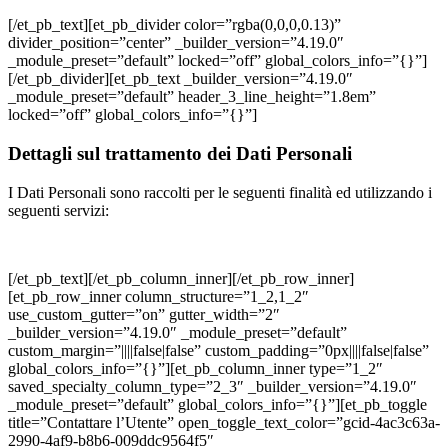
[/et_pb_text][et_pb_divider color=”rgba(0,0,0,0.13)”
divider_position=”center” _builder_version=”4.19.0″
_module_preset=”default” locked=”off” global_colors_info=”{}”]
[/et_pb_divider][et_pb_text _builder_version=”4.19.0″
_module_preset=”default” header_3_line_height=”1.8em”
locked=”off” global_colors_info=”{}”]
Dettagli sul trattamento dei Dati Personali
I Dati Personali sono raccolti per le seguenti finalità ed utilizzando i
seguenti servizi:
[/et_pb_text][/et_pb_column_inner][/et_pb_row_inner]
[et_pb_row_inner column_structure=”1_2,1_2″
use_custom_gutter=”on” gutter_width=”2″
_builder_version=”4.19.0″ _module_preset=”default”
custom_margin=”||||false|false” custom_padding=”0px||||false|false”
global_colors_info=”{}”][et_pb_column_inner type=”1_2″
saved_specialty_column_type=”2_3″ _builder_version=”4.19.0″
_module_preset=”default” global_colors_info=”{}”][et_pb_toggle
title=”Contattare l’Utente” open_toggle_text_color=”gcid-4ac3c63a-
2990-4af9-b8b6-009ddc9564f5″