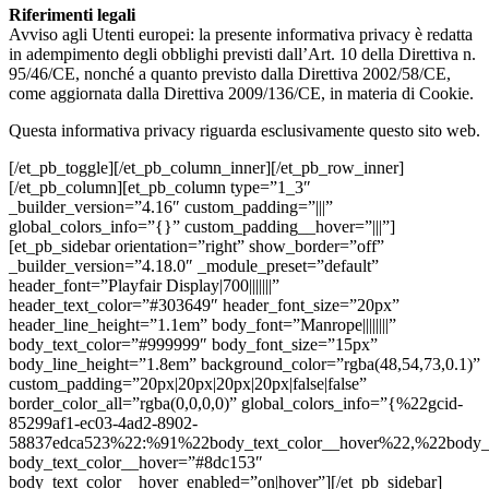
Riferimenti legali
Avviso agli Utenti europei: la presente informativa privacy è redatta
in adempimento degli obblighi previsti dall’Art. 10 della Direttiva n.
95/46/CE, nonché a quanto previsto dalla Direttiva 2002/58/CE,
come aggiornata dalla Direttiva 2009/136/CE, in materia di Cookie.
Questa informativa privacy riguarda esclusivamente questo sito web.
[/et_pb_toggle][/et_pb_column_inner][/et_pb_row_inner]
[/et_pb_column][et_pb_column type=”1_3″
_builder_version=”4.16″ custom_padding=”|||”
global_colors_info=”{}” custom_padding__hover=”|||”]
[et_pb_sidebar orientation=”right” show_border=”off”
_builder_version=”4.18.0″ _module_preset=”default”
header_font=”Playfair Display|700|||||||”
header_text_color=”#303649″ header_font_size=”20px”
header_line_height=”1.1em” body_font=”Manrope||||||||”
body_text_color=”#999999″ body_font_size=”15px”
body_line_height=”1.8em” background_color=”rgba(48,54,73,0.1)”
custom_padding=”20px|20px|20px|20px|false|false”
border_color_all=”rgba(0,0,0,0)” global_colors_info=”{%22gcid-
85299af1-ec03-4ad2-8902-
58837edca523%22:%91%22body_text_color__hover%22,%22body_
body_text_color__hover=”#8dc153″
body_text_color__hover_enabled=”on|hover”][/et_pb_sidebar]