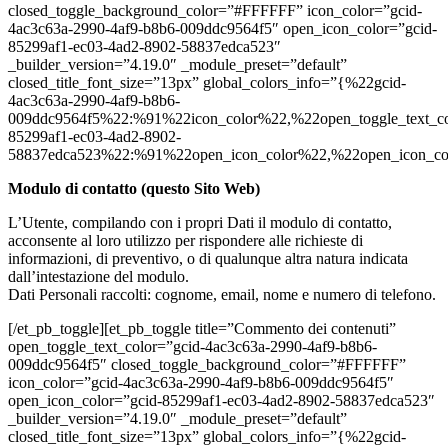
closed_toggle_background_color=”#FFFFFF” icon_color=”gcid-
4ac3c63a-2990-4af9-b8b6-009ddc9564f5″ open_icon_color=”gcid-
85299af1-ec03-4ad2-8902-58837edca523″
_builder_version=”4.19.0″ _module_preset=”default”
closed_title_font_size=”13px” global_colors_info=”{%22gcid-
4ac3c63a-2990-4af9-b8b6-
009ddc9564f5%22:%91%22icon_color%22,%22open_toggle_text_co
85299af1-ec03-4ad2-8902-
58837edca523%22:%91%22open_icon_color%22,%22open_icon_c
Modulo di contatto (questo Sito Web)
L’Utente, compilando con i propri Dati il modulo di contatto,
acconsente al loro utilizzo per rispondere alle richieste di
informazioni, di preventivo, o di qualunque altra natura indicata
dall’intestazione del modulo.
Dati Personali raccolti: cognome, email, nome e numero di telefono.
[/et_pb_toggle][et_pb_toggle title=”Commento dei contenuti”
open_toggle_text_color=”gcid-4ac3c63a-2990-4af9-b8b6-
009ddc9564f5″ closed_toggle_background_color=”#FFFFFF”
icon_color=”gcid-4ac3c63a-2990-4af9-b8b6-009ddc9564f5″
open_icon_color=”gcid-85299af1-ec03-4ad2-8902-58837edca523″
_builder_version=”4.19.0″ _module_preset=”default”
closed_title_font_size=”13px” global_colors_info=”{%22gcid-