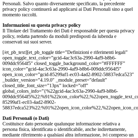
Personali. Salvo quanto diversamente specificato, la precedente
privacy policy continuerà ad applicarsi ai Dati Personali sino a quel
momento raccolti.
Informazioni su questa privacy policy
Il Titolare del Trattamento dei Dati è responsabile per questa privacy
policy, redatta partendo da moduli predisposti da iubenda e
conservati sui suoi server.
[/et_pb_text][et_pb_toggle title=”Definizioni e riferimenti legali”
open_toggle_text_color=”gcid-4ac3c63a-2990-4af9-b8b6-
009ddc9564f5″ closed_toggle_background_color=”#FFFFFF”
icon_color=”gcid-4ac3c63a-2990-4af9-b8b6-009ddc9564f5″
open_icon_color=”gcid-85299af1-ec03-4ad2-8902-58837edca523″
_builder_version=”4.19.0″ _module_preset=”default”
closed_title_font_size=”13px” locked=”off”
global_colors_info=”{%22gcid-4ac3c63a-2990-4af9-b8b6-
009ddc9564f5%22:%91%22icon_color%22,%22open_toggle_text_co
85299af1-ec03-4ad2-8902-
58837edca523%22:%91%22open_icon_color%22,%22open_icon_c
Dati Personali (o Dati)
Costituisce dato personale qualunque informazione relativa a
persona fisica, identificata o identificabile, anche indirettamente,
mediante riferimento a qualsiasi altra informazione, ivi compreso un