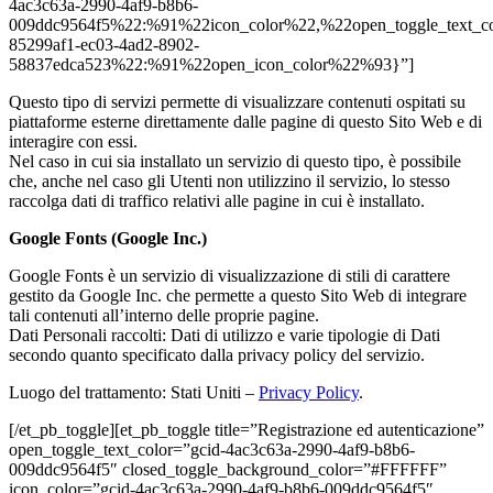
4ac3c63a-2990-4af9-b8b6-
009ddc9564f5%22:%91%22icon_color%22,%22open_toggle_text_c
85299af1-ec03-4ad2-8902-
58837edca523%22:%91%22open_icon_color%22%93}”]
Questo tipo di servizi permette di visualizzare contenuti ospitati su
piattaforme esterne direttamente dalle pagine di questo Sito Web e di
interagire con essi.
Nel caso in cui sia installato un servizio di questo tipo, è possibile
che, anche nel caso gli Utenti non utilizzino il servizio, lo stesso
raccolga dati di traffico relativi alle pagine in cui è installato.
Google Fonts (Google Inc.)
Google Fonts è un servizio di visualizzazione di stili di carattere
gestito da Google Inc. che permette a questo Sito Web di integrare
tali contenuti all’interno delle proprie pagine.
Dati Personali raccolti: Dati di utilizzo e varie tipologie di Dati
secondo quanto specificato dalla privacy policy del servizio.
Luogo del trattamento: Stati Uniti –
Privacy Policy
.
[/et_pb_toggle][et_pb_toggle title=”Registrazione ed autenticazione”
open_toggle_text_color=”gcid-4ac3c63a-2990-4af9-b8b6-
009ddc9564f5″ closed_toggle_background_color=”#FFFFFF”
icon_color=”gcid-4ac3c63a-2990-4af9-b8b6-009ddc9564f5″