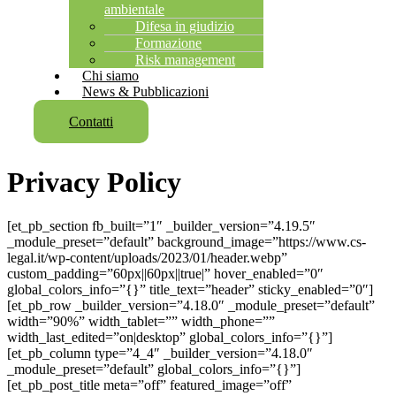
ambientale
Difesa in giudizio
Formazione
Risk management
Chi siamo
News & Pubblicazioni
Contatti
Privacy Policy
[et_pb_section fb_built=”1″ _builder_version=”4.19.5″
_module_preset=”default” background_image=”https://www.cs-
legal.it/wp-content/uploads/2023/01/header.webp”
custom_padding=”60px||60px||true|” hover_enabled=”0″
global_colors_info=”{}” title_text=”header” sticky_enabled=”0″]
[et_pb_row _builder_version=”4.18.0″ _module_preset=”default”
width=”90%” width_tablet=”” width_phone=””
width_last_edited=”on|desktop” global_colors_info=”{}”]
[et_pb_column type=”4_4″ _builder_version=”4.18.0″
_module_preset=”default” global_colors_info=”{}”]
[et_pb_post_title meta=”off” featured_image=”off”