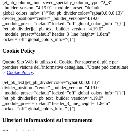
[et_pb_column_inner saved_specialty_column_type=”2_3″
_builder_version=”4.19.0″ _module_preset=”default”
global_colors_info=”{}”][et_pb_divider color=”rgba(0,0,0,0.13)”
divider_position=”center” _builder_version=”4.19.0″
_module_preset=”default” locked=”off” global_colors_info=”{}”]
[/et_pb_divider][et_pb_text _builder_version=”4.19.0″
_module_preset=”default” header_3_line_height=”1.8em”
locked=”off” global_colors_info=”{}”]
Cookie Policy
Questo Sito Web fa utilizzo di Cookie. Per saperne di più e per
prendere visione dell’informativa dettagliata, l’Utente può consultare
la
Cookie Policy
.
[/et_pb_text][et_pb_divider color=”rgba(0,0,0,0.13)”
divider_position=”center” _builder_version=”4.19.0″
_module_preset=”default” locked=”off” global_colors_info=”{}”]
[/et_pb_divider][et_pb_text _builder_version=”4.19.0″
_module_preset=”default” header_3_line_height=”1.8em”
locked=”off” global_colors_info=”{}”]
Ulteriori informazioni sul trattamento