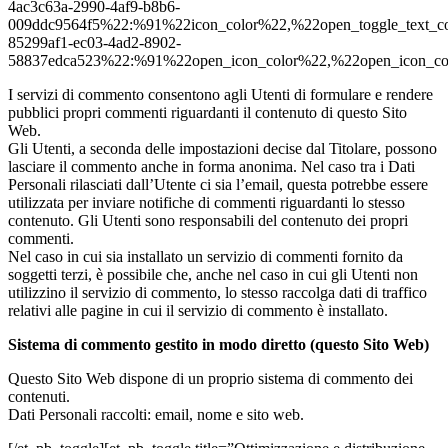
4ac3c63a-2990-4af9-b8b6-
009ddc9564f5%22:%91%22icon_color%22,%22open_toggle_text_co
85299af1-ec03-4ad2-8902-
58837edca523%22:%91%22open_icon_color%22,%22open_icon_co
I servizi di commento consentono agli Utenti di formulare e rendere
pubblici propri commenti riguardanti il contenuto di questo Sito
Web.
Gli Utenti, a seconda delle impostazioni decise dal Titolare, possono
lasciare il commento anche in forma anonima. Nel caso tra i Dati
Personali rilasciati dall’Utente ci sia l’email, questa potrebbe essere
utilizzata per inviare notifiche di commenti riguardanti lo stesso
contenuto. Gli Utenti sono responsabili del contenuto dei propri
commenti.
Nel caso in cui sia installato un servizio di commenti fornito da
soggetti terzi, è possibile che, anche nel caso in cui gli Utenti non
utilizzino il servizio di commento, lo stesso raccolga dati di traffico
relativi alle pagine in cui il servizio di commento è installato.
Sistema di commento gestito in modo diretto (questo Sito Web)
Questo Sito Web dispone di un proprio sistema di commento dei
contenuti.
Dati Personali raccolti: email, nome e sito web.