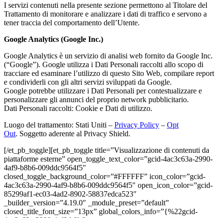
I servizi contenuti nella presente sezione permettono al Titolare del
Trattamento di monitorare e analizzare i dati di traffico e servono a
tener traccia del comportamento dell’Utente.
Google Analytics (Google Inc.)
Google Analytics è un servizio di analisi web fornito da Google Inc.
(“Google”). Google utilizza i Dati Personali raccolti allo scopo di
tracciare ed esaminare l’utilizzo di questo Sito Web, compilare report
e condividerli con gli altri servizi sviluppati da Google.
Google potrebbe utilizzare i Dati Personali per contestualizzare e
personalizzare gli annunci del proprio network pubblicitario.
Dati Personali raccolti: Cookie e Dati di utilizzo.
Luogo del trattamento: Stati Uniti –
Privacy Policy
–
Opt
Out
. Soggetto aderente al Privacy Shield.
[/et_pb_toggle][et_pb_toggle title=”Visualizzazione di contenuti da
piattaforme esterne” open_toggle_text_color=”gcid-4ac3c63a-2990-
4af9-b8b6-009ddc9564f5″
closed_toggle_background_color=”#FFFFFF” icon_color=”gcid-
4ac3c63a-2990-4af9-b8b6-009ddc9564f5″ open_icon_color=”gcid-
85299af1-ec03-4ad2-8902-58837edca523″
_builder_version=”4.19.0″ _module_preset=”default”
closed_title_font_size=”13px” global_colors_info=”{%22gcid-