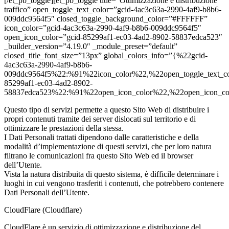
[/et_pb_toggle][et_pb_toggle title=”Ottimizzazione e distribuzione
traffico” open_toggle_text_color=”gcid-4ac3c63a-2990-4af9-b8b6-
009ddc9564f5″ closed_toggle_background_color=”#FFFFFF”
icon_color=”gcid-4ac3c63a-2990-4af9-b8b6-009ddc9564f5″
open_icon_color=”gcid-85299af1-ec03-4ad2-8902-58837edca523″
_builder_version=”4.19.0″ _module_preset=”default”
closed_title_font_size=”13px” global_colors_info=”{%22gcid-
4ac3c63a-2990-4af9-b8b6-
009ddc9564f5%22:%91%22icon_color%22,%22open_toggle_text_co
85299af1-ec03-4ad2-8902-
58837edca523%22:%91%22open_icon_color%22,%22open_icon_c
Questo tipo di servizi permette a questo Sito Web di distribuire i
propri contenuti tramite dei server dislocati sul territorio e di
ottimizzare le prestazioni della stessa.
I Dati Personali trattati dipendono dalle caratteristiche e della
modalità d’implementazione di questi servizi, che per loro natura
filtrano le comunicazioni fra questo Sito Web ed il browser
dell’Utente.
Vista la natura distribuita di questo sistema, è difficile determinare i
luoghi in cui vengono trasferiti i contenuti, che potrebbero contenere
Dati Personali dell’Utente.
CloudFlare (Cloudflare)
CloudFlare è un servizio di ottimizzazione e distribuzione del