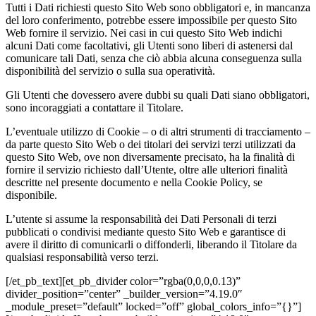
Tutti i Dati richiesti questo Sito Web sono obbligatori e, in mancanza
del loro conferimento, potrebbe essere impossibile per questo Sito
Web fornire il servizio. Nei casi in cui questo Sito Web indichi
alcuni Dati come facoltativi, gli Utenti sono liberi di astenersi dal
comunicare tali Dati, senza che ciò abbia alcuna conseguenza sulla
disponibilità del servizio o sulla sua operatività.
Gli Utenti che dovessero avere dubbi su quali Dati siano obbligatori,
sono incoraggiati a contattare il Titolare.
L’eventuale utilizzo di Cookie – o di altri strumenti di tracciamento –
da parte questo Sito Web o dei titolari dei servizi terzi utilizzati da
questo Sito Web, ove non diversamente precisato, ha la finalità di
fornire il servizio richiesto dall’Utente, oltre alle ulteriori finalità
descritte nel presente documento e nella Cookie Policy, se
disponibile.
L’utente si assume la responsabilità dei Dati Personali di terzi
pubblicati o condivisi mediante questo Sito Web e garantisce di
avere il diritto di comunicarli o diffonderli, liberando il Titolare da
qualsiasi responsabilità verso terzi.
[/et_pb_text][et_pb_divider color=”rgba(0,0,0,0.13)”
divider_position=”center” _builder_version=”4.19.0″
_module_preset=”default” locked=”off” global_colors_info=”{}”]