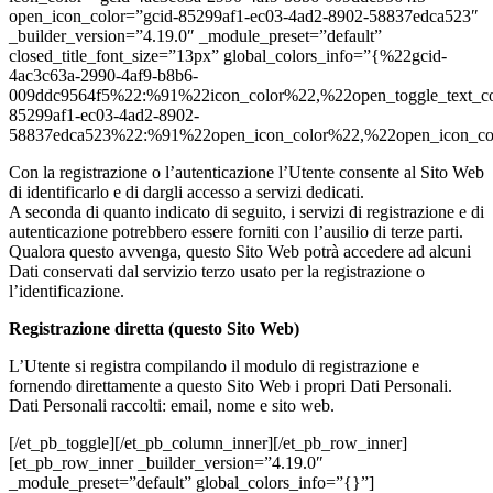
open_icon_color=”gcid-85299af1-ec03-4ad2-8902-58837edca523″
_builder_version=”4.19.0″ _module_preset=”default”
closed_title_font_size=”13px” global_colors_info=”{%22gcid-
4ac3c63a-2990-4af9-b8b6-
009ddc9564f5%22:%91%22icon_color%22,%22open_toggle_text_co
85299af1-ec03-4ad2-8902-
58837edca523%22:%91%22open_icon_color%22,%22open_icon_c
Con la registrazione o l’autenticazione l’Utente consente al Sito Web
di identificarlo e di dargli accesso a servizi dedicati.
A seconda di quanto indicato di seguito, i servizi di registrazione e di
autenticazione potrebbero essere forniti con l’ausilio di terze parti.
Qualora questo avvenga, questo Sito Web potrà accedere ad alcuni
Dati conservati dal servizio terzo usato per la registrazione o
l’identificazione.
Registrazione diretta (questo Sito Web)
L’Utente si registra compilando il modulo di registrazione e
fornendo direttamente a questo Sito Web i propri Dati Personali.
Dati Personali raccolti: email, nome e sito web.
[/et_pb_toggle][/et_pb_column_inner][/et_pb_row_inner]
[et_pb_row_inner _builder_version=”4.19.0″
_module_preset=”default” global_colors_info=”{}”]