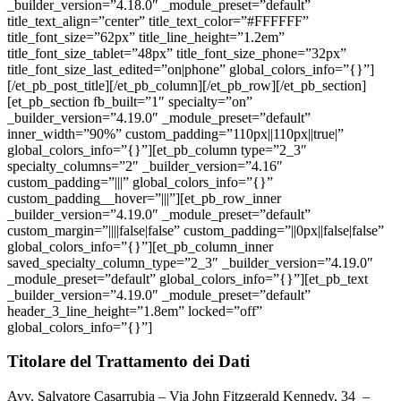
_builder_version=”4.18.0″ _module_preset=”default”
title_text_align=”center” title_text_color=”#FFFFFF”
title_font_size=”62px” title_line_height=”1.2em”
title_font_size_tablet=”48px” title_font_size_phone=”32px”
title_font_size_last_edited=”on|phone” global_colors_info=”{}”]
[/et_pb_post_title][/et_pb_column][/et_pb_row][/et_pb_section]
[et_pb_section fb_built=”1″ specialty=”on”
_builder_version=”4.19.0″ _module_preset=”default”
inner_width=”90%” custom_padding=”110px||110px||true|”
global_colors_info=”{}”][et_pb_column type=”2_3″
specialty_columns=”2″ _builder_version=”4.16″
custom_padding=”|||” global_colors_info=”{}”
custom_padding__hover=”|||”][et_pb_row_inner
_builder_version=”4.19.0″ _module_preset=”default”
custom_margin=”||||false|false” custom_padding=”||0px||false|false”
global_colors_info=”{}”][et_pb_column_inner
saved_specialty_column_type=”2_3″ _builder_version=”4.19.0″
_module_preset=”default” global_colors_info=”{}”][et_pb_text
_builder_version=”4.19.0″ _module_preset=”default”
header_3_line_height=”1.8em” locked=”off”
global_colors_info=”{}”]
Titolare del Trattamento dei Dati
Avv. Salvatore Casarrubia – Via John Fitzgerald Kennedy, 34 –