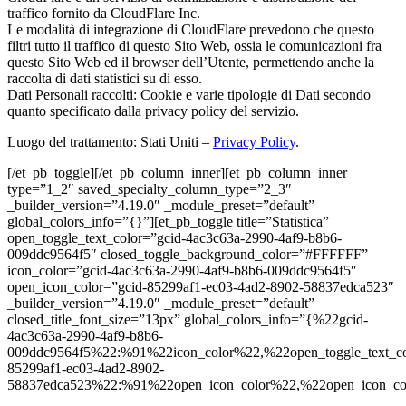
traffico fornito da CloudFlare Inc.
Le modalità di integrazione di CloudFlare prevedono che questo
filtri tutto il traffico di questo Sito Web, ossia le comunicazioni fra
questo Sito Web ed il browser dell’Utente, permettendo anche la
raccolta di dati statistici su di esso.
Dati Personali raccolti: Cookie e varie tipologie di Dati secondo
quanto specificato dalla privacy policy del servizio.
Luogo del trattamento: Stati Uniti –
Privacy Policy
.
[/et_pb_toggle][/et_pb_column_inner][et_pb_column_inner
type=”1_2″ saved_specialty_column_type=”2_3″
_builder_version=”4.19.0″ _module_preset=”default”
global_colors_info=”{}”][et_pb_toggle title=”Statistica”
open_toggle_text_color=”gcid-4ac3c63a-2990-4af9-b8b6-
009ddc9564f5″ closed_toggle_background_color=”#FFFFFF”
icon_color=”gcid-4ac3c63a-2990-4af9-b8b6-009ddc9564f5″
open_icon_color=”gcid-85299af1-ec03-4ad2-8902-58837edca523″
_builder_version=”4.19.0″ _module_preset=”default”
closed_title_font_size=”13px” global_colors_info=”{%22gcid-
4ac3c63a-2990-4af9-b8b6-
009ddc9564f5%22:%91%22icon_color%22,%22open_toggle_text_co
85299af1-ec03-4ad2-8902-
58837edca523%22:%91%22open_icon_color%22,%22open_icon_c