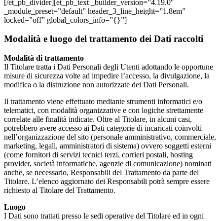
[/et_pb_divider][et_pb_text _builder_version=”4.19.0″
_module_preset=”default” header_3_line_height=”1.8em”
locked=”off” global_colors_info=”{}”]
Modalità e luogo del trattamento dei Dati raccolti
Modalità di trattamento
Il Titolare tratta i Dati Personali degli Utenti adottando le opportune
misure di sicurezza volte ad impedire l’accesso, la divulgazione, la
modifica o la distruzione non autorizzate dei Dati Personali.
Il trattamento viene effettuato mediante strumenti informatici e/o
telematici, con modalità organizzative e con logiche strettamente
correlate alle finalità indicate. Oltre al Titolare, in alcuni casi,
potrebbero avere accesso ai Dati categorie di incaricati coinvolti
nell’organizzazione del sito (personale amministrativo, commerciale,
marketing, legali, amministratori di sistema) ovvero soggetti esterni
(come fornitori di servizi tecnici terzi, corrieri postali, hosting
provider, società informatiche, agenzie di comunicazione) nominati
anche, se necessario, Responsabili del Trattamento da parte del
Titolare. L’elenco aggiornato dei Responsabili potrà sempre essere
richiesto al Titolare del Trattamento.
Luogo
I Dati sono trattati presso le sedi operative del Titolare ed in ogni