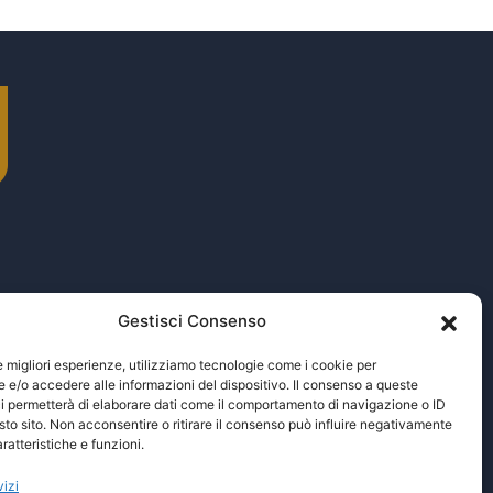
Gestisci Consenso
le migliori esperienze, utilizziamo tecnologie come i cookie per
e/o accedere alle informazioni del dispositivo. Il consenso a queste
i permetterà di elaborare dati come il comportamento di navigazione o ID
sto sito. Non acconsentire o ritirare il consenso può influire negativamente
ratteristiche e funzioni.
vizi