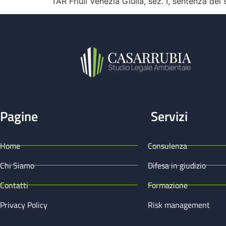
TAR Friuli Venezia Giulia, sez. I, sentenza del
Pagine
Servizi
Home
Consulenza
Chi Siamo
Difesa in giudizio
Contatti
Formazione
Privacy Policy
Risk management