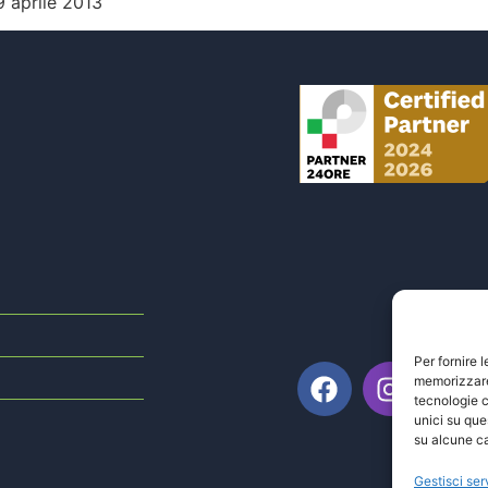
 9 aprile 2013
Per fornire 
memorizzare 
tecnologie c
unici su que
su alcune ca
Gestisci ser