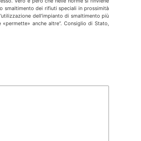
tesso. Vero è però che nelle norme si rinviene
o smaltimento dei rifiuti speciali in prossimità
l’utilizzazione dell’impianto di smaltimento più
e «permette» anche altre”. Consiglio di Stato,