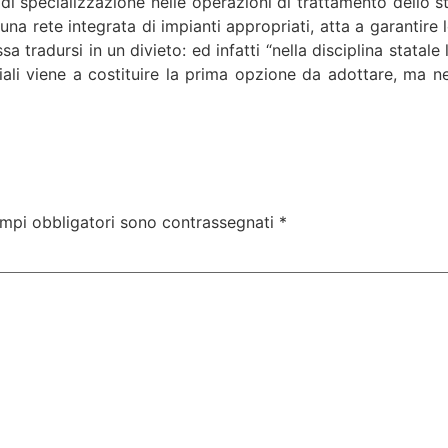
di specializzazione nelle operazioni di trattamento dello s
 una rete integrata di impianti appropriati, atta a garantire l
tradursi in un divieto: ed infatti “nella disciplina statale 
ciali viene a costituire la prima opzione da adottare, ma n
ampi obbligatori sono contrassegnati
*