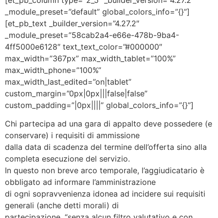
_module_preset=”default” global_colors_info=”{}”]
[et_pb_text _builder_version=”4.27.2″
_module_preset=”58cab2a4-e66e-478b-9ba4-
4ff5000e6128″ text_text_color=”#000000″
max_width=”367px” max_width_tablet=”100%”
max_width_phone=”100%”
max_width_last_edited=”on|tablet”
custom_margin=”0px|0px|||false|false”
custom_padding=”|0px||||” global_colors_info=”{}”]
Chi partecipa ad una gara di appalto deve possedere (e
conservare) i requisiti di ammissione
dalla data di scadenza del termine dell’offerta sino alla
completa esecuzione del servizio.
In questo non breve arco temporale, l’aggiudicatario è
obbligato ad informare l’amministrazione
di ogni sopravvenienza idonea ad incidere sui requisiti
generali (anche detti morali) di
partecipazione, “senza alcun filtro valutativo e con