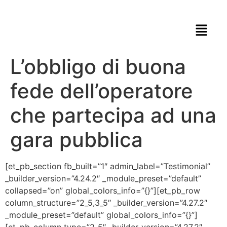
L’obbligo di buona
fede dell’operatore
che partecipa ad una
gara pubblica
[et_pb_section fb_built=”1″ admin_label=”Testimonial”
_builder_version=”4.24.2″ _module_preset=”default”
collapsed=”on” global_colors_info=”{}”][et_pb_row
column_structure=”2_5,3_5″ _builder_version=”4.27.2″
_module_preset=”default” global_colors_info=”{}”]
[et_pb_column type=”2_5″ _builder_version=”4.27.2″