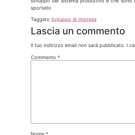
sviluppo del sistema produttivo e che sono in
sportello
Taggato
Sviluppo di impresa
Lascia un commento
Il tuo indirizzo email non sarà pubblicato.
I c
Commento
*
Nome
*