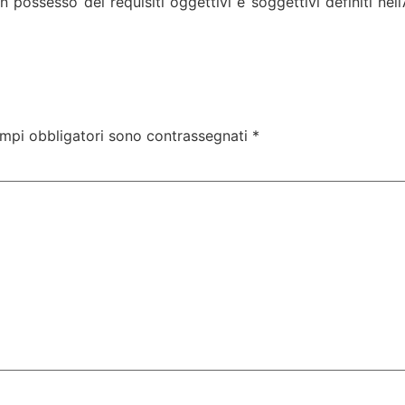
 possesso dei requisiti oggettivi e soggettivi definiti ne
ampi obbligatori sono contrassegnati
*