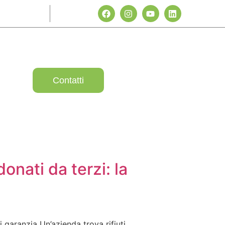
Contatti
nati da terzi: la
 garanzia Un’azienda trova rifiuti