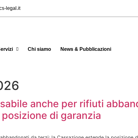
s-legal.it
ervizi
Chi siamo
News & Pubblicazioni
2026
bile anche per rifiuti abbando
posizione di garanzia
abbandonati da terzi: la Cassazione estende la posizione di